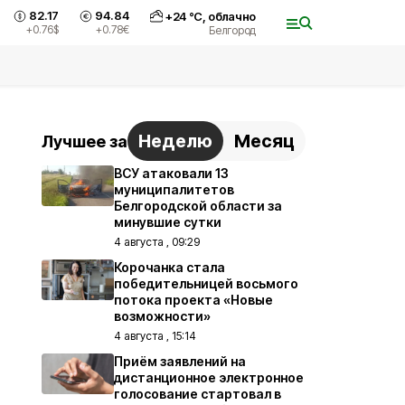
82.17
94.84
+
24
°С,
облачно
+0.76
$
+0.78
€
Белгород
Неделю
Месяц
Лучшее за
ВСУ атаковали 13
муниципалитетов
Белгородской области за
минувшие сутки
4 августа , 09:29
Корочанка стала
победительницей восьмого
потока проекта «Новые
возможности»
4 августа , 15:14
Приём заявлений на
дистанционное электронное
голосование стартовал в