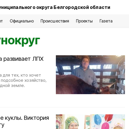
униципального округа Белгородской области
рт
Официально
Происшествия
Проекты
Газета
унокруг
а развивает ЛПХ
 для тех, кто хочет
 подсобное хозяйство,
одной земле.
е куклы. Виктория
гу