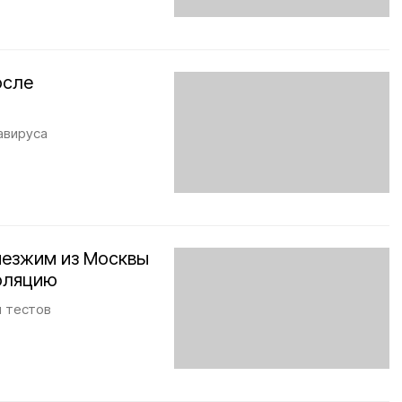
осле
авируса
иезжим из Москвы
золяцию
ы тестов