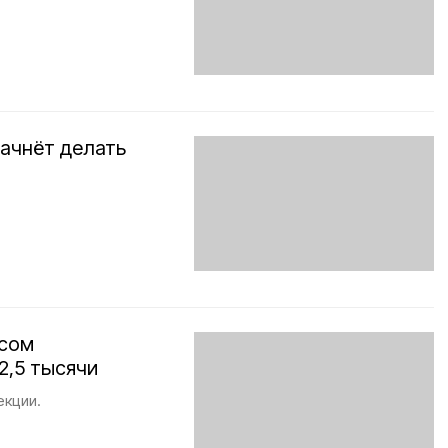
начнёт делать
усом
2,5 тысячи
екции.