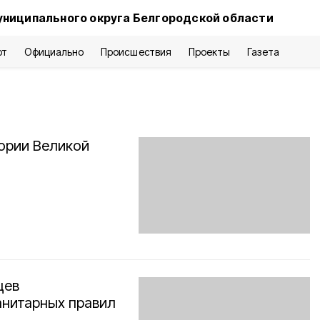
униципального округа Белгородской области
рт
Официально
Происшествия
Проекты
Газета
ории Великой
цев
анитарных правил