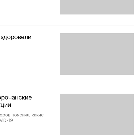
ыздоровели
орочанские
кции
оров пояснил, какие
VID-19