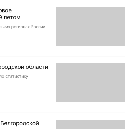
овое
9 летом
ьких регионах России.
городской области
ую статистику
 Белгородской