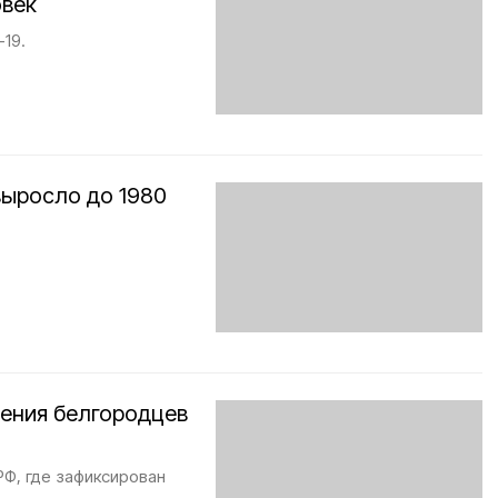
овек
19.
выросло до 1980
.
жения белгородцев
РФ, где зафиксирован