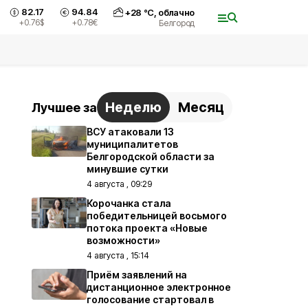
82.17
94.84
+
28
°С,
облачно
+0.76
$
+0.78
€
Белгород
Неделю
Месяц
Лучшее за
ВСУ атаковали 13
муниципалитетов
Белгородской области за
минувшие сутки
4 августа , 09:29
Корочанка стала
победительницей восьмого
потока проекта «Новые
возможности»
4 августа , 15:14
Приём заявлений на
дистанционное электронное
голосование стартовал в