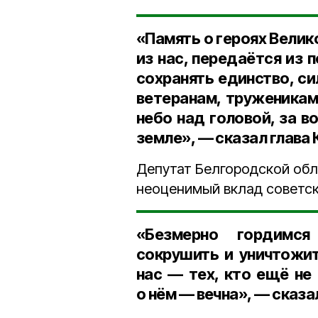
«Память о героях Вели
из нас, передаётся из 
сохранять единство, си
ветеранам, труженикам
небо над головой, за 
земле», — сказал глава
Депутат Белгородской об
неоценимый вклад советск
«Безмерно гордимс
сокрушить и уничтожит
нас — тех, кто ещё не
о нём — вечна», — сказ