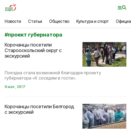
Новости
Статьи
Общество
Культура и спорт
Официа
#
проект губернатора
Корочанцы посетили
Старооскольский округ с
экскурсией
Поездка стала возможной благодаря проекту
губернатора «К соседям в гости».
8 мая , 09:17
Корочанцы посетили Белгород
с экскурсией