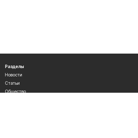
Разделы
Новости
Статьи
Общество
Культура и спорт
Официально
Происшествия
Проекты
Газета